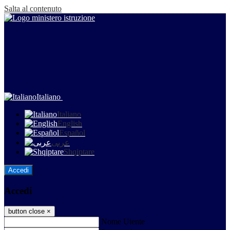
Salta al contenuto
Italiano
Italiano
English
Español
عربى
Shqiptare
Accedi
Accedi
button close
×
Nome Utente