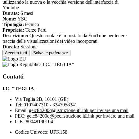
utilizzando la nuova o la vecchia versione dell'interfaccia di
Youtube.
Durata:
6 mesi
Nome:
YSC
Tipologia:
tecnico
Proprieta:
Terze Parti
Descrizione:
Questo cookie è impostato da YouTube per tenere
traccia delle visualizzazioni dei video incorporati.
Durata:
Sessione
Accetta tutti
Salva le preferenze
I.C. "TEGLIA"
Contatti
I.C. "TEGLIA"
Via Teglia 2B, 16161 (GE)
Tel:
0107407310 - 3347958341
Email:
geic84200q@istruzione.it
Link per inviare una mail
PEC:
geic84200q@pec.istruzione.it
Link per inviare una mail
C.F.: 80048190104
Codice Univoco: UFK158