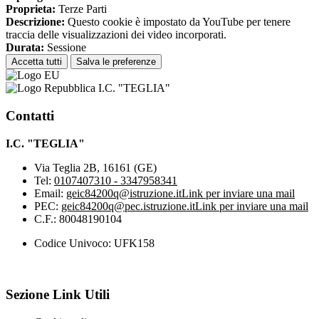
Proprieta:
Terze Parti
Descrizione:
Questo cookie è impostato da YouTube per tenere
traccia delle visualizzazioni dei video incorporati.
Durata:
Sessione
Accetta tutti
Salva le preferenze
I.C. "TEGLIA"
Contatti
I.C. "TEGLIA"
Via Teglia 2B, 16161 (GE)
Tel:
0107407310 - 3347958341
Email:
geic84200q@istruzione.it
Link per inviare una mail
PEC:
geic84200q@pec.istruzione.it
Link per inviare una mail
C.F.: 80048190104
Codice Univoco: UFK158
Sezione Link Utili