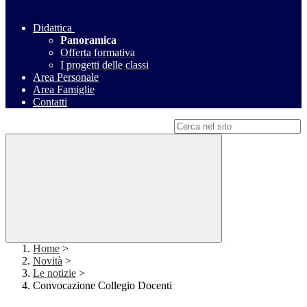
Didattica
Panoramica
Offerta formativa
I progetti delle classi
Area Personale
Area Famiglie
Contatti
Campo di ricerca per le pagine del sito
Home
>
Novità
>
Le notizie
>
Convocazione Collegio Docenti