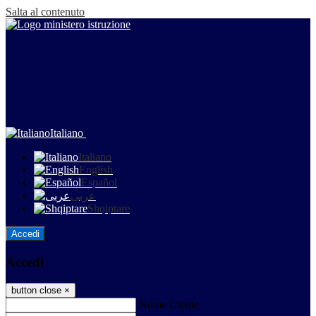
Salta al contenuto
Italiano
Italiano
English
Español
عربى
Shqiptare
Accedi
Accedi
button close
×
Nome Utente