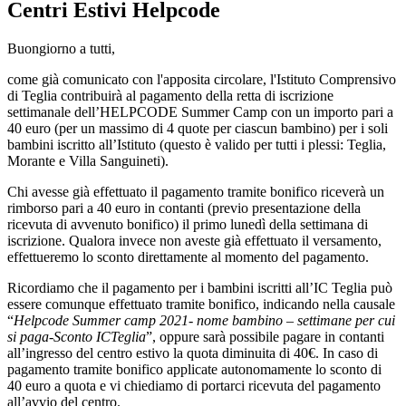
Centri Estivi Helpcode
Buongiorno a tutti,
come già comunicato con l'apposita circolare, l'Istituto Comprensivo
di Teglia contribuirà al pagamento della retta di iscrizione
settimanale dell’HELPCODE Summer Camp con un importo pari a
40 euro (per un massimo di 4 quote per ciascun bambino) per i soli
bambini iscritto all’Istituto (questo è valido per tutti i plessi: Teglia,
Morante e Villa Sanguineti).
Chi avesse già effettuato il pagamento tramite bonifico riceverà un
rimborso pari a 40 euro in contanti (previo presentazione della
ricevuta di avvenuto bonifico) il primo lunedì della settimana di
iscrizione. Qualora invece non aveste già effettuato il versamento,
effettueremo lo sconto direttamente al momento del pagamento.
Ricordiamo che il pagamento per i bambini iscritti all’IC Teglia può
essere comunque effettuato tramite bonifico, indicando nella causale
“
Helpcode Summer camp 2021- nome bambino – settimane per cui
si paga-Sconto ICTeglia
”, oppure sarà possibile pagare in contanti
all’ingresso del centro estivo la quota diminuita di 40€. In caso di
pagamento tramite bonifico applicate autonomamente lo sconto di
40 euro a quota e vi chiediamo di portarci ricevuta del pagamento
all’avvio del centro.