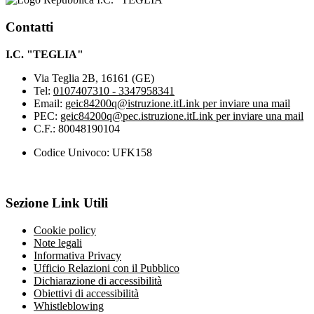
Contatti
I.C. "TEGLIA"
Via Teglia 2B, 16161 (GE)
Tel:
0107407310 - 3347958341
Email:
geic84200q@istruzione.it
Link per inviare una mail
PEC:
geic84200q@pec.istruzione.it
Link per inviare una mail
C.F.: 80048190104
Codice Univoco: UFK158
Sezione Link Utili
Cookie policy
Note legali
Informativa Privacy
Ufficio Relazioni con il Pubblico
Dichiarazione di accessibilità
Obiettivi di accessibilità
Whistleblowing