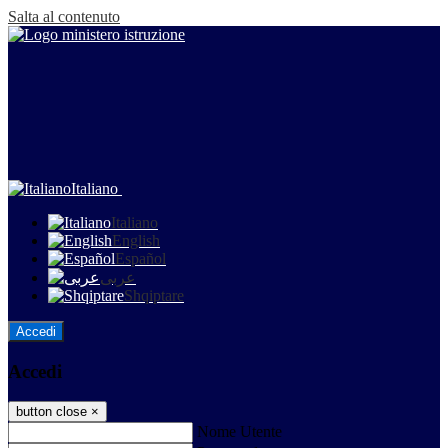
Salta al contenuto
Italiano
Italiano
English
Español
عربى
Shqiptare
Accedi
Accedi
button close
×
Nome Utente