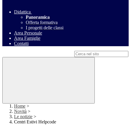
Didattica
Panoramica
Offerta formativa
I progetti delle classi
Area Personale
Area Famiglie
Contatti
Campo di ricerca per le pagine del sito
Home
>
Novità
>
Le notizie
>
Centri Estivi Helpcode