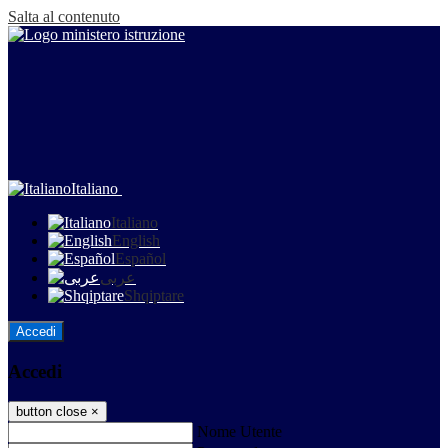
Salta al contenuto
Italiano
Italiano
English
Español
عربى
Shqiptare
Accedi
Accedi
button close
×
Nome Utente