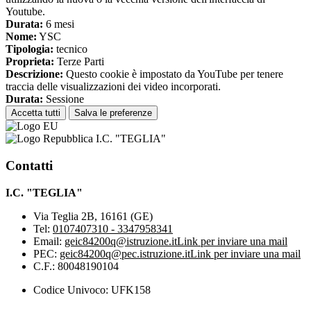
Youtube.
Durata:
6 mesi
Nome:
YSC
Tipologia:
tecnico
Proprieta:
Terze Parti
Descrizione:
Questo cookie è impostato da YouTube per tenere
traccia delle visualizzazioni dei video incorporati.
Durata:
Sessione
Accetta tutti
Salva le preferenze
I.C. "TEGLIA"
Contatti
I.C. "TEGLIA"
Via Teglia 2B, 16161 (GE)
Tel:
0107407310 - 3347958341
Email:
geic84200q@istruzione.it
Link per inviare una mail
PEC:
geic84200q@pec.istruzione.it
Link per inviare una mail
C.F.: 80048190104
Codice Univoco: UFK158