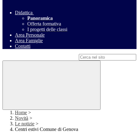
Didattica
Panoramica
Offerta formativa
I progetti delle classi
Area Personale
Area Famiglie
Contatti
Campo di ricerca per le pagine del sito
Home
>
Novità
>
Le notizie
>
Centri estivi Comune di Genova