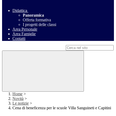
Didattica
Panoramica
Offerta formativa
I progetti delle classi
Area Personale
Area Famiglie
Contatti
Campo di ricerca per le pagine del sito
Home
>
Novità
>
Le notizie
>
Cena di beneficenza per le scuole Villa Sanguineti e Capitini