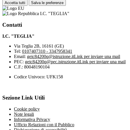
Accetta tutti
Salva le preferenze
I.C. "TEGLIA"
Contatti
I.C. "TEGLIA"
Via Teglia 2B, 16161 (GE)
Tel:
0107407310 - 3347958341
Email:
geic84200q@istruzione.it
Link per inviare una mail
PEC:
geic84200q@pec.istruzione.it
Link per inviare una mail
C.F.: 80048190104
Codice Univoco: UFK158
Sezione Link Utili
Cookie policy
Note legali
Informativa Privacy
Ufficio Relazioni con il Pubblico
Dichiarazione di accessibilità