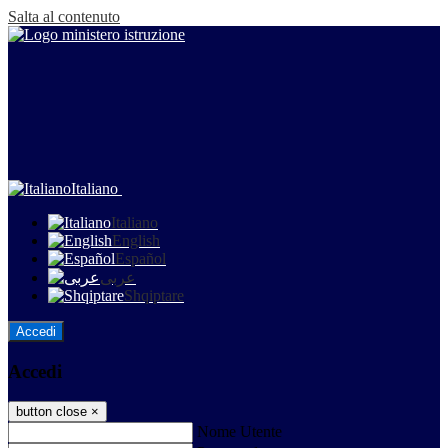
Salta al contenuto
Italiano
Italiano
English
Español
عربى
Shqiptare
Accedi
Accedi
button close
×
Nome Utente