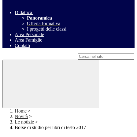
Didattica
Panoramica
Offerta formativa
I progetti delle classi
Area Personale
Area Famiglie
Contatti
Campo di ricerca per le pagine del sito
Home
>
Novità
>
Le notizie
>
Borse di studio per libri di testo 2017