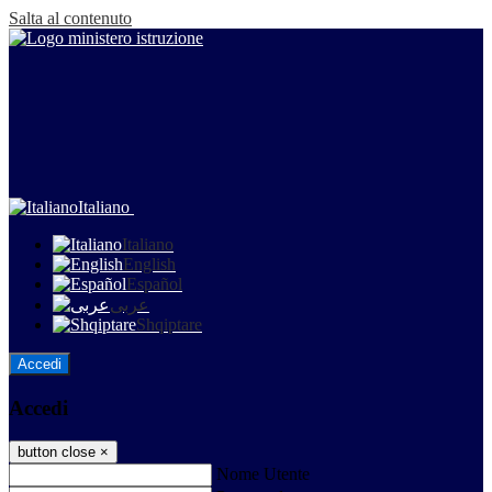
Salta al contenuto
Italiano
Italiano
English
Español
عربى
Shqiptare
Accedi
Accedi
button close
×
Nome Utente