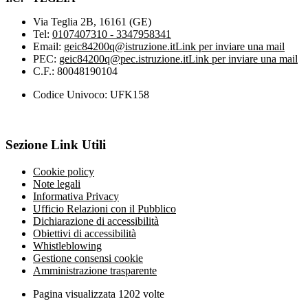
Via Teglia 2B, 16161 (GE)
Tel:
0107407310 - 3347958341
Email:
geic84200q@istruzione.it
Link per inviare una mail
PEC:
geic84200q@pec.istruzione.it
Link per inviare una mail
C.F.: 80048190104
Codice Univoco: UFK158
Sezione Link Utili
Cookie policy
Note legali
Informativa Privacy
Ufficio Relazioni con il Pubblico
Dichiarazione di accessibilità
Obiettivi di accessibilità
Whistleblowing
Gestione consensi cookie
Amministrazione trasparente
Pagina visualizzata
1202
volte