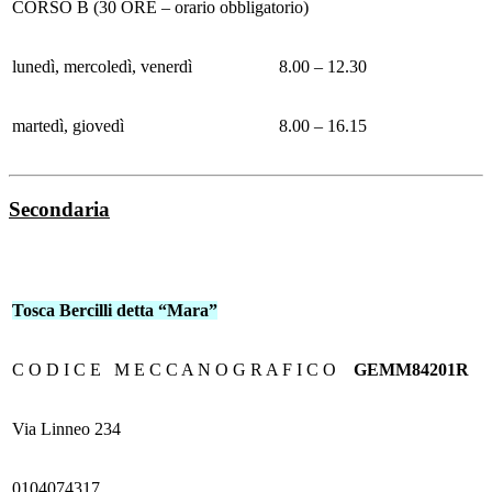
CORSO B (30 ORE – orario obbligatorio)
lunedì, mercoledì, venerdì
8.00 – 12.30
martedì, giovedì
8.00 – 16.15
Secondaria
Tosca Bercilli detta “Mara”
C O D I C E M E C C A N O G R A F I C O
GEMM84201R
Via Linneo 234
0104074317