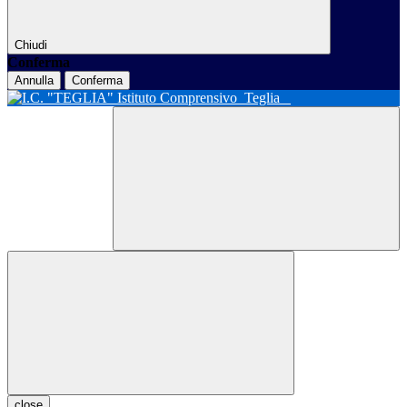
Chiudi
Conferma
Annulla
Conferma
Istituto Comprensivo
Teglia
close