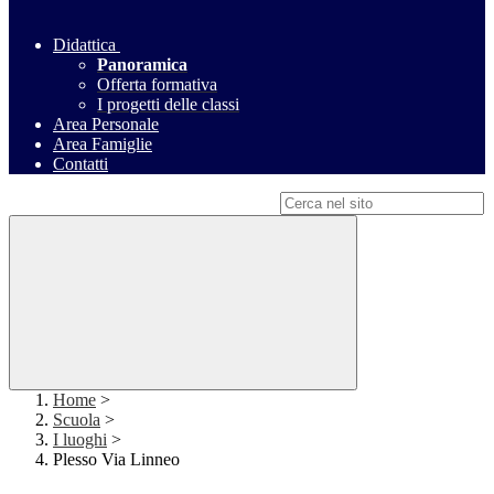
Didattica
Panoramica
Offerta formativa
I progetti delle classi
Area Personale
Area Famiglie
Contatti
Campo di ricerca per le pagine del sito
Home
>
Scuola
>
I luoghi
>
Plesso Via Linneo