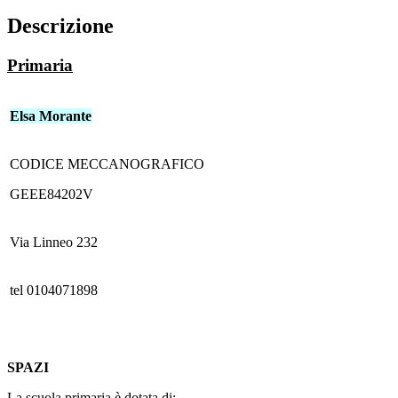
Descrizione
Primaria
Elsa Morante
CODICE MECCANOGRAFICO
GEEE84202V
Via Linneo 232
tel 0104071898
SPAZI
La scuola primaria è dotata di: