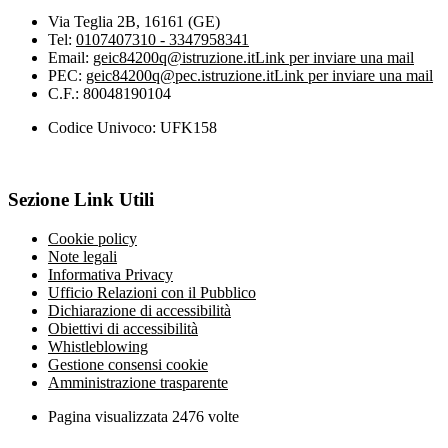
Via Teglia 2B, 16161 (GE)
Tel:
0107407310 - 3347958341
Email:
geic84200q@istruzione.it
Link per inviare una mail
PEC:
geic84200q@pec.istruzione.it
Link per inviare una mail
C.F.: 80048190104
Codice Univoco: UFK158
Sezione Link Utili
Cookie policy
Note legali
Informativa Privacy
Ufficio Relazioni con il Pubblico
Dichiarazione di accessibilità
Obiettivi di accessibilità
Whistleblowing
Gestione consensi cookie
Amministrazione trasparente
Pagina visualizzata
2476
volte