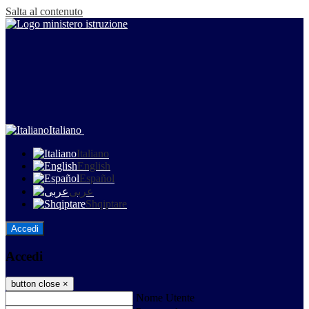
Salta al contenuto
Italiano
Italiano
English
Español
عربى
Shqiptare
Accedi
Accedi
button close
×
Nome Utente