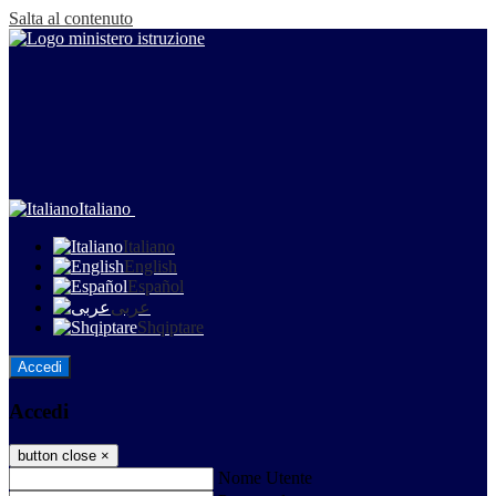
Salta al contenuto
Italiano
Italiano
English
Español
عربى
Shqiptare
Accedi
Accedi
button close
×
Nome Utente