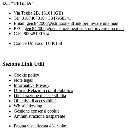
I.C. "TEGLIA"
Via Teglia 2B, 16161 (GE)
Tel:
0107407310 - 3347958341
Email:
geic84200q@istruzione.it
Link per inviare una mail
PEC:
geic84200q@pec.istruzione.it
Link per inviare una mail
C.F.: 80048190104
Codice Univoco: UFK158
Sezione Link Utili
Cookie policy
Note legali
Informativa Privacy
Ufficio Relazioni con il Pubblico
Dichiarazione di accessibilità
Obiettivi di accessibilità
Whistleblowing
Gestione consensi cookie
Amministrazione trasparente
Pagina visualizzata
431
volte